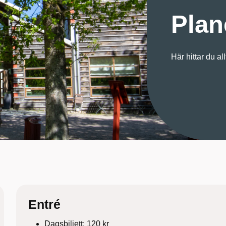
Plan
Här hittar du al
Entré
Dagsbiljett: 120 kr