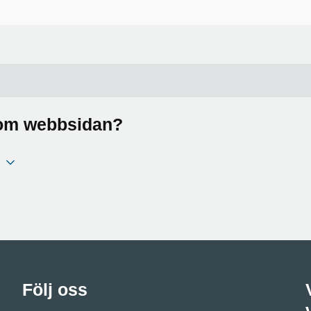
a om webbsidan?
Följ oss