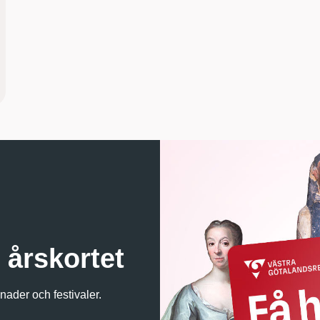
i årskortet
knader och festivaler.