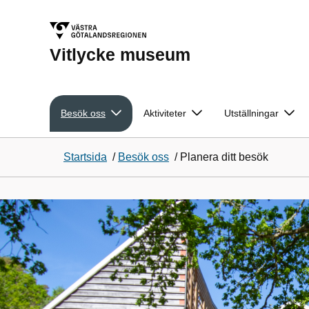
Vitlycke museum
Besök oss
Aktiviteter
Utställningar
Startsida
/
Besök oss
/
Planera ditt besök