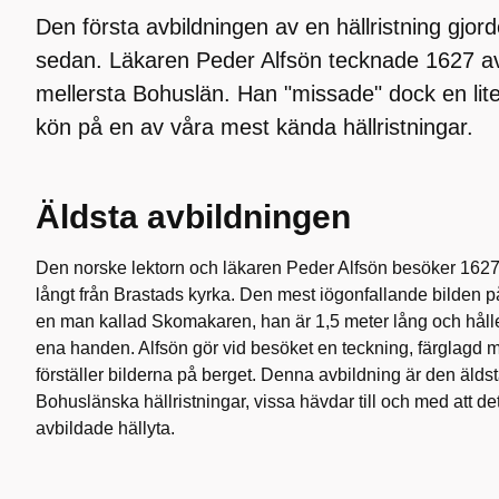
Den första avbildningen av en hällristning gjor
sedan. Läkaren Peder Alfsön tecknade 1627 av 
mellersta Bohuslän. Han "missade" dock en lite
kön på en av våra mest kända hällristningar.
Äldsta avbildningen
Den norske lektorn och läkaren Peder Alfsön besöker 1627 e
långt från Brastads kyrka. Den mest iögonfallande bilden på
en man kallad Skomakaren, han är 1,5 meter lång och hålle
ena handen. Alfsön gör vid besöket en teckning, färglagd 
förställer bilderna på berget. Denna avbildning är den äldst
Bohuslänska hällristningar, vissa hävdar till och med att de
avbildade hällyta.