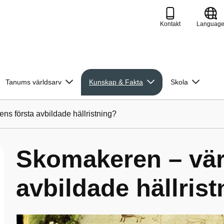
Kontakt
Languag
Tanums världsarv
Kunskap & Fakta
Skola
ns första avbildade hällristning?
Skomakeren – vär
avbildade hällris