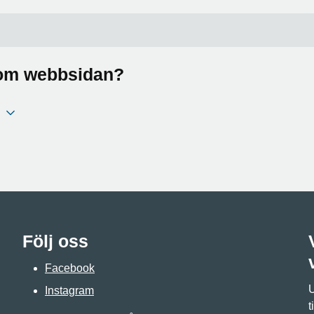
a om webbsidan?
Följ oss
Facebook
U
Instagram
t