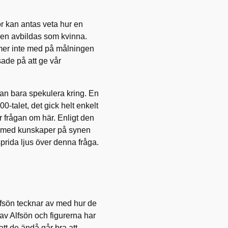
ör kan antas veta hur en
ren avbildas som kvinna.
mer inte med på målningen
sade på att ge vår
man bara spekulera kring. En
0-talet, det gick helt enkelt
 är frågan om här. Enligt den
n med kunskaper på synen
rida ljus över denna fråga.
lfsön tecknar av med hur de
 av Alfsön och figurerna har
 att de ändå går bra att