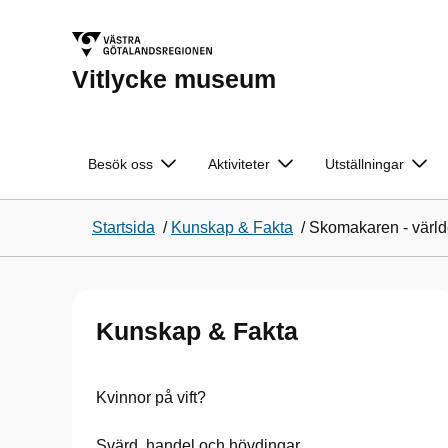
Vitlycke museum
Besök oss
Aktiviteter
Utställningar
Startsida
/
Kunskap & Fakta
/
Skomakaren - världe
Kunskap & Fakta
Kvinnor på vift?
Svärd, handel och hövdingar