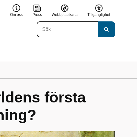
e
Om oss
Press
Webbplatskarta
Tillgänglighet
ldens första
tning?