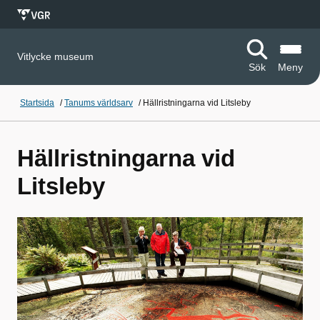
Vitlycke museum
Sök
Meny
Startsida
/
Tanums världsarv
/
Hällristningarna vid Litsleby
Hällristningarna vid
Litsleby