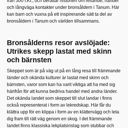
från 300 f.Kr., och berättar historien om resande, handel
och långväga kontakter under bronsåldern i Tanum. Här
kan barn och vuxna på ett inspirerande sätt ta del av
bronsåldern i Tanum och världen tillsammans.
Bronsålderns resor avslöjade:
Utrikes skepp lastat med skinn
och bärnsten
Skeppet som är på väg ut på en lång resa till främmande
länder och okända kulturer är lastat med skinn och
bärnsten, varor som kan ha varit viktiga att ha med sig
härifrån för att kunna bedriva handel med andra länder.
Det okända landet som skeppet till slut landar i finns
också representerat i form av lekredskap. Här får du
klättra upp för en klippa i form av en klättervägg och leta
dig fram till rätt väg genom en skog. I det främmande
landet finns klassiska lekplatsinslag som stubbar och