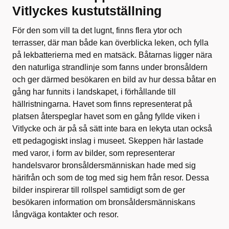
Vitlyckes kustutställning
För den som vill ta det lugnt, finns flera ytor och
terrasser, där man både kan överblicka leken, och fylla
på lekbatterierna med en matsäck. Båtarnas ligger nära
den naturliga strandlinje som fanns under bronsåldern
och ger därmed besökaren en bild av hur dessa båtar en
gång har funnits i landskapet, i förhållande till
hällristningarna. Havet som finns representerat på
platsen återspeglar havet som en gång fyllde viken i
Vitlycke och är på så sätt inte bara en lekyta utan också
ett pedagogiskt inslag i museet. Skeppen här lastade
med varor, i form av bilder, som representerar
handelsvaror bronsåldersmänniskan hade med sig
härifrån och som de tog med sig hem från resor. Dessa
bilder inspirerar till rollspel samtidigt som de ger
besökaren information om bronsåldersmänniskans
långväga kontakter och resor.