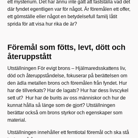
ett mysterium. Det har ännu inte gått att fastställa vad det
där fyndet egentligen var för något. Är föremålen ett offer,
ett gömställe eller något en betydelsefull familj låtit
sprida för att visa hur rika de är?
Föremål som fötts, levt, dött och
återuppstått
Utställningen För evigt brons – Hjälmaredsskattens liv,
död och återuppståndelse, fokuserar på berättelsen om
den ädla metallen brons och föremålen från fyndet. Hur
har de tillverkats? Har de lagats? Hur har dess livscykel
sett ut?
Hur har de burits av oss människor och hur de
kunnat hålla så länge som de gjort? Utställningen
berättar också om brons styrkor och egenskaper som
material.
Utställningen
innehåller ett femtiotal föremål och ska stå