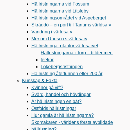
Hällristningarna vid Fossum
Hällristningarna vid Litsleby
Hällristningsområdet vid Aspeberget
Skräddö – en port till Tanums världsarv
Vandring i världsarv
Mer om Unesco:s världsarv
Hällristningar utanför världsarvet
Hällristningarna i Torp – bilder med
feeling
Lökebergsristningen
Hällristning återfunnen efter 200 år
Kunskap & Fakta
Kvinnor på vift?
Svärd, handel och hövdingar
Är hällristningen en båt?
Östfolds hällristningar
Hur gamla är hällristningarna?
Skomakaren - världens första avbildade
hällristning?