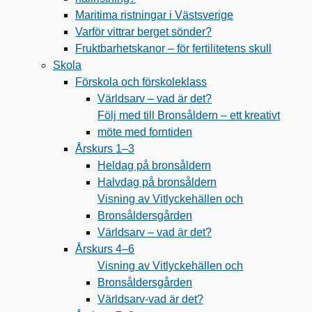
Maritima ristningar i Västsverige
Varför vittrar berget sönder?
Fruktbarhetskanor – för fertilitetens skull
Skola
Förskola och förskoleklass
Världsarv – vad är det?
Följ med till Bronsåldern – ett kreativt
möte med forntiden
Årskurs 1–3
Heldag på bronsåldern
Halvdag på bronsåldern
Visning av Vitlyckehällen och
Bronsåldersgården
Världsarv – vad är det?
Årskurs 4–6
Visning av Vitlyckehällen och
Bronsåldersgården
Världsarv-vad är det?