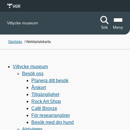
Vitlycke museum
Sök
Meny
Startsida
/
Webbplatskarta
Vitlycke museum
Besök oss
Planera ditt besök
Årskort
Tillgänglighet
Rock Art Shop
Café Bronze
För researrangörer
Besök med din hund
Aktiviteter