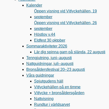
Kalender
Öppen visning vid Vitlyckehällen, 19
september
Öppen visning vid Vitlyckehällen, 26
september
Höstlov v.44
Eldfest 30 oktober
Sommaraktiviteter 2026
Lär dig spinna garn på slända, 22 augusti
Tenngjutning, juni–augusti
Nattguidningar, juli–augusti
Bronsåldersfestival 20–23 augusti
Våra guidningar
Spjutgudens häll
Vitlyckehällen på en timme
Vitlycke + bronsåldersgården
Nattvisning
Rundtur i världsarvet