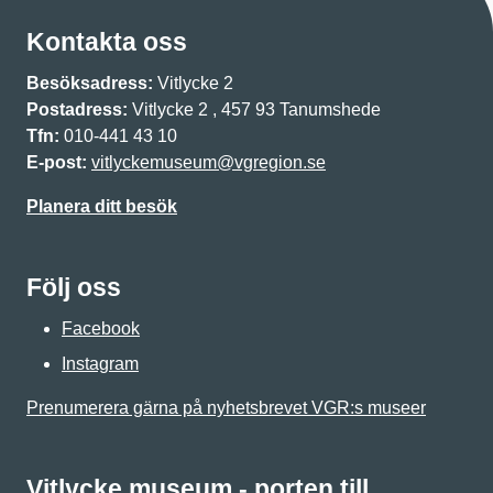
Kontakta oss
Besöksadress:
Vitlycke 2
Postadress:
Vitlycke 2 , 457 93 Tanumshede
Tfn:
010-441 43 10
E-post:
vitlyckemuseum@vgregion.se
Planera ditt besök
Följ oss
Facebook
Instagram
Prenumerera gärna på nyhetsbrevet VGR:s museer
Vitlycke museum - porten till