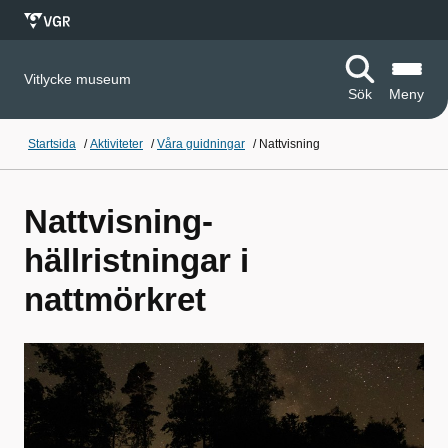
Vitlycke museum
Sök
Meny
Startsida
/
Aktiviteter
/
Våra guidningar
/
Nattvisning
Nattvisning-
hällristningar i
nattmörkret