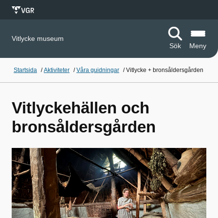
Vitlycke museum
Sök
Meny
Startsida
/
Aktiviteter
/
Våra guidningar
/
Vitlycke + bronsåldersgården
Vitlyckehällen och
bronsåldersgården