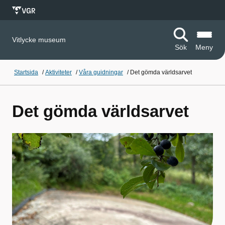
Vitlycke museum
Sök
Meny
Startsida
/
Aktiviteter
/
Våra guidningar
/
Det gömda världsarvet
Det gömda världsarvet