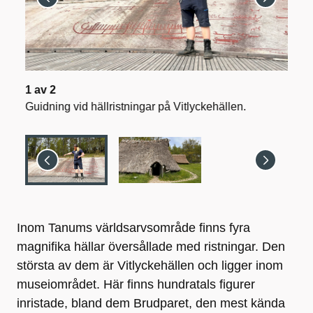
1
av
2
2
av
Guidning vid hällristningar på Vitlyckehällen.
Lång
Inom Tanums världsarvsområde finns fyra
magnifika hällar översållade med ristningar. Den
största av dem är Vitlyckehällen och ligger inom
museiområdet. Här finns hundratals figurer
inristade, bland dem Brudparet, den mest kända