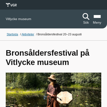
Vitlycke museum
Sök
Meny
Startsida
/
Aktiviteter
/
Bronsåldersfestival 20–23 augusti
Bronsåldersfestival på
Vitlycke museum